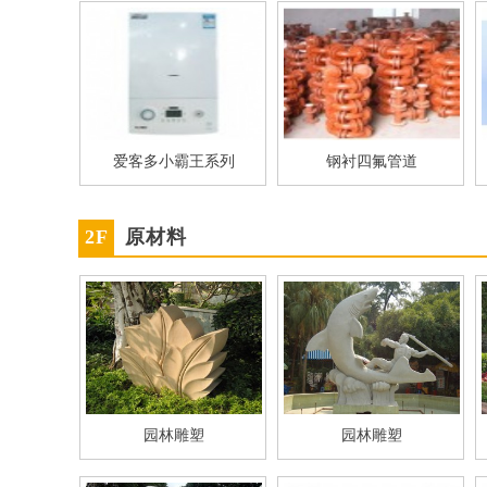
爱客多小霸王系列
钢衬四氟管道
2F
原材料
园林雕塑
园林雕塑