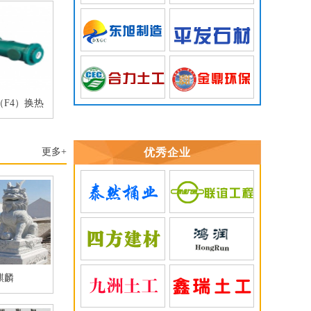
F4）换热
更多+
优秀企业
麒麟