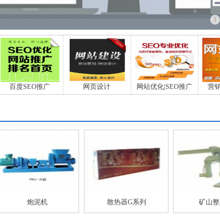
1
百度SEO推广
网页设计
网站优化|SEO推广
营
炮泥机
散热器G系列
矿山整