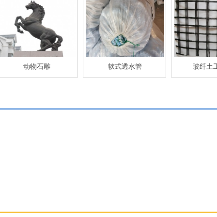
动物石雕
软式透水管
玻纤土