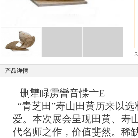
关
产品详情
删犨睩雳矕音惵亠E
“青芝田”寿山田黄历来以选
爱。本次展会呈现田黄、寿山
代名师之作，价值斐然。稀