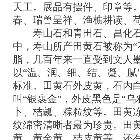
天工。展品有摆件、印章等
春、瑞兽呈祥、渔樵耕读、
寿山石和青田石、昌化石
中，寿山所产田黄石被称为“
脂，几百年来一直受到文人
以“温、润、细、结、凝、腻
标准。田黄石外皮黄，石内白
叫“银裹金”，外皮黑色是“
卜、桔瓤、粽粒纹等。田黄
纹绵密清晰者最为珍贵。田
黄、黄金黄、桔皮黄等，还